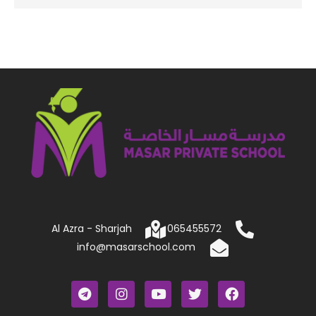
Al Azra - Sharjah
065455572
info@masarschool.com