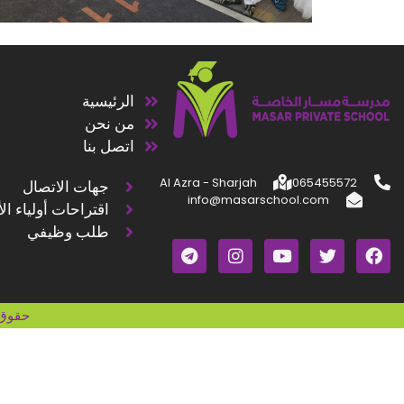
الرئيسية
من نحن
اتصل بنا
Al Azra - Sharjah
065455572
جهات الاتصال
info@masarschool.com
اقتراحات أولياء ال
طلب وظيفي
حقوق 