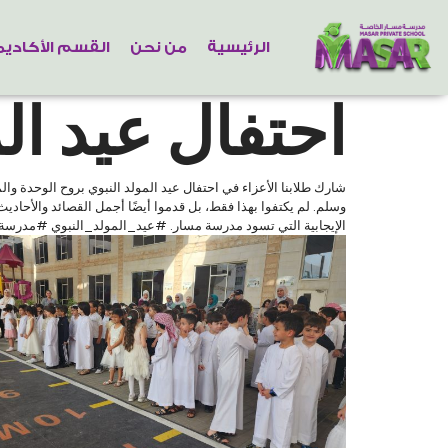
الرئيسية
من نحن
القسم الأكادي
احتفال عيد ا
شارك طلابنا الأعزاء في احتفال عيد المولد النبوي بروح الوحدة والم
وسلم. لم يكتفوا بهذا فقط، بل قدموا أيضًا أجمل القصائد والأحاديث
الإيجابية التي تسود مدرسة مسار. #عيد_المولد_النبوي #مدر