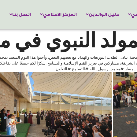
مي
دليل الوالدين
المركز الاعلامي
اتصل بنا
h
لمولد النبوي في 
حبة. تبادل الطلاب التوزيعات والهدايا مع بعضهم البعض، وأحيوا هذا اليوم السعيد بمجم
 الشريفة، مشاركين في تعزيز القيم الإسلامية والتسامح. شكرًا لكم جميعًا على تفاعلكم
سة_مسار #محمد_رسول_الله #التسامح #التعاون